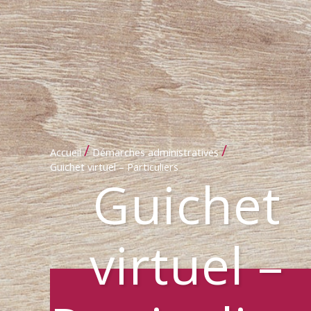
/
/
Accueil
Démarches administratives
Guichet virtuel – Particuliers
Guichet
virtuel –