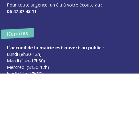
Pour toute urgence, un élu à votre écoute au :
06 47 37 43 11
Horaires
L’accueil de la mairie est ouvert au public :
Lundi (8h30-12h)
Mardi (14h-17h30)
Mercredi (8h30-12h)
Jeudi (14h-17h30)
Sur rendez-vous en dehors de ces horaires :
cliquez ici
Plus d’infos
Contact
Les publications