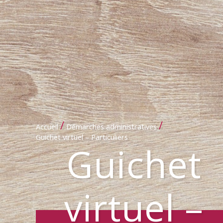
/
/
Accueil
Démarches administratives
Guichet virtuel – Particuliers
Guichet
virtuel –