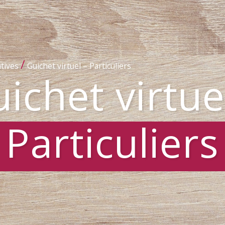
/
tives
Guichet virtuel – Particuliers
ichet virtue
Particuliers