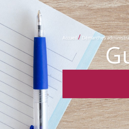
/
Accueil
Démarches administra
Gu