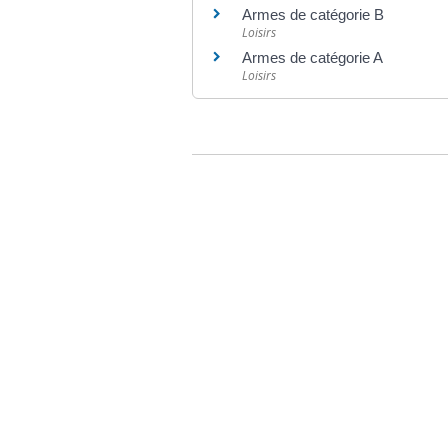
Armes de catégorie B
Loisirs
Armes de catégorie A
Loisirs
©
Direction de l'information légale et administr
comarquage developpé par
baseo.io
Votre mairie
Adresse
L
2 chemin de peyroutic
o
33550 – Le Tourne
L
M
Tel. :
05 56 67 02 61
M
Fax :
05 56 67 09 33
J