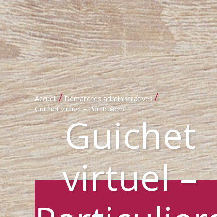
/
/
Accueil
Démarches administratives
Guichet virtuel – Particuliers
Guichet
virtuel –