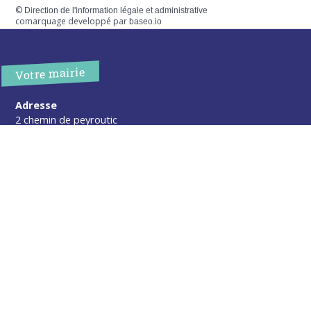
©
Direction de l'information légale et administrative
comarquage developpé par
baseo.io
Votre mairie
Adresse
2 chemin de peyroutic
33550 – Le Tourne
Tel. :
05 56 67 02 61
Fax :
05 56 67 09 33
Contacter la mairie
Urgence
Pour toute urgence, un élu à votre écoute au :
06 47 37 43 11