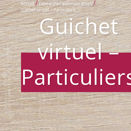
/
/
Accueil
Démarches administratives
Guichet virtuel – Particuliers
Guichet
virtuel –
Particulier