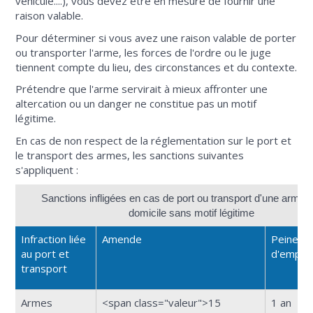
véhicule....), vous devez être en mesure de fournir une
raison valable.
Pour déterminer si vous avez une raison valable de porter
ou transporter l'arme, les forces de l'ordre ou le juge
tiennent compte du lieu, des circonstances et du contexte.
Prétendre que l'arme servirait à mieux affronter une
altercation ou un danger ne constitue pas un motif
légitime.
En cas de non respect de la réglementation sur le port et
le transport des armes, les sanctions suivantes
s'appliquent :
Sanctions infligées en cas de port ou transport d'une arme 
domicile sans motif légitime
Infraction liée
Amende
Peine
au port et
d'empri
transport
Armes
<span class="valeur">15
1 an