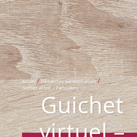
/
/
Accueil
Démarches administratives
Guichet virtuel – Particuliers
Guichet
virtuel –