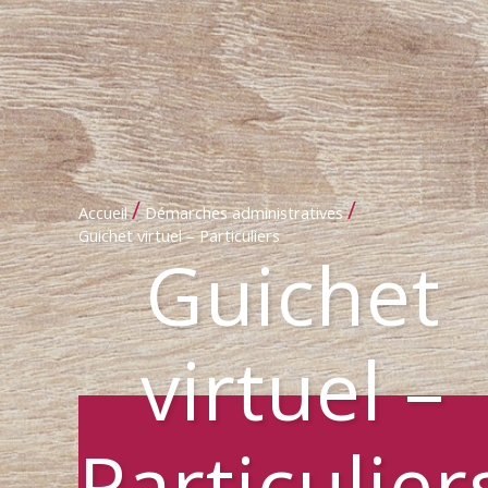
/
/
Accueil
Démarches administratives
Guichet virtuel – Particuliers
Guichet
virtuel –
Particulier