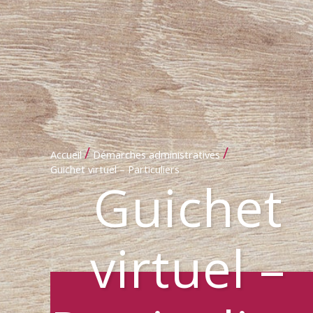
/
/
Accueil
Démarches administratives
Guichet virtuel – Particuliers
Guichet
virtuel –