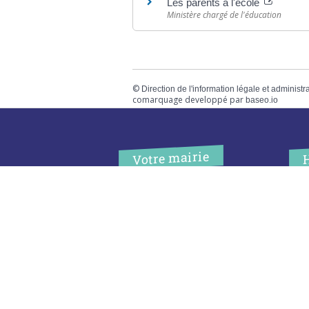
Les parents à l'école
Ministère chargé de l'éducation
©
Direction de l'information légale et administr
comarquage developpé par
baseo.io
Votre mairie
Adresse
L
2 chemin de peyroutic
o
33550 – Le Tourne
L
M
Tel. :
05 56 67 02 61
M
Fax :
05 56 67 09 33
J
S
Contacter la mairie
c