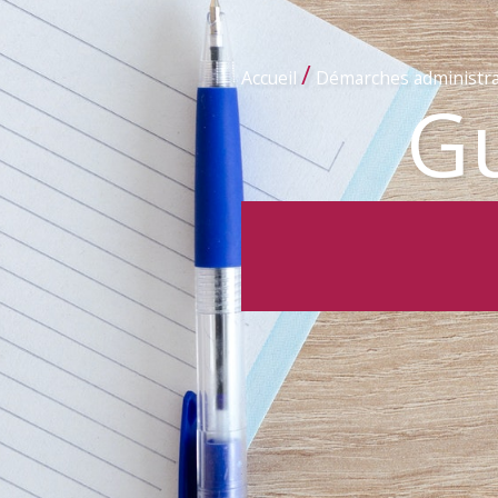
/
Accueil
Démarches administra
Gu