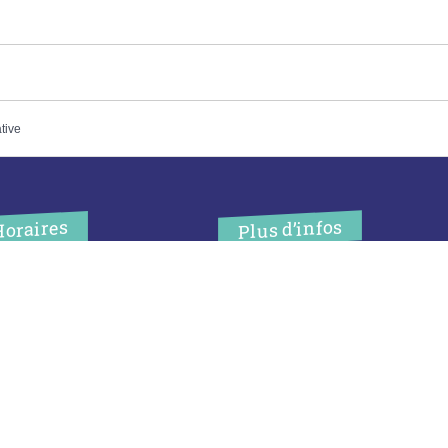
ative
Plus d’infos
Horaires
’accueil de la mairie est
Contact
uvert au public :
Les publications
undi (8h30-12h)
ardi (14h-17h30)
Espace Presse
ercredi (8h30-12h)
eudi (14h-17h30)
Réserver créneau
ur rendez-vous en dehors de
Broyage branche
es horaires :
cliquez ici