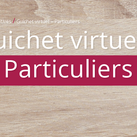
/
tives
Guichet virtuel – Particuliers
ichet virtue
Particuliers