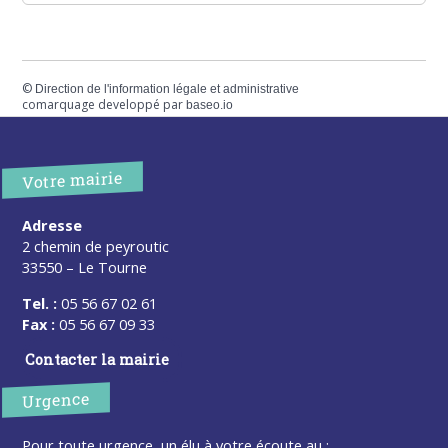
©
Direction de l'information légale et administrative
comarquage developpé par
baseo.io
Votre mairie
Adresse
2 chemin de peyroutic
33550 – Le Tourne
Tel. :
05 56 67 02 61
Fax :
05 56 67 09 33
Contacter la mairie
Urgence
Pour toute urgence, un élu à votre écoute au :