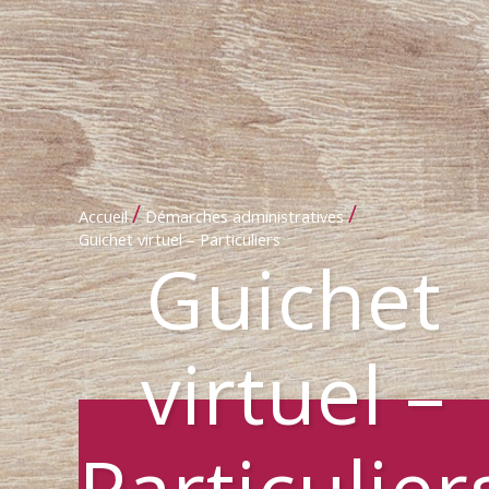
/
/
Accueil
Démarches administratives
Guichet virtuel – Particuliers
Guichet
virtuel –
Particulier