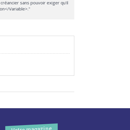
réancier sans pouvoir exiger qu'il
on</Variable>."
Votre magazine