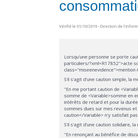
consommati
Vérifié le 01/10/2019 - Direction de l'infor
Lorsqu'une personne se porte caut
particuliers/?xml=R17852">acte sou
class="miseenevidence">mention m
S'il s'agit d'une caution simple, la
"En me portant caution de <Variab
somme de <Variable>somme en euros
intérêts de retard et pour la dur
sommes dues sur mes revenus et m
caution</Variable> n'y satisfait pa
S'il s'agit d'une caution solidaire,
"En renonçant au bénéfice de discus