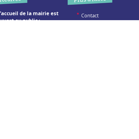
’accueil de la mairie est
Contact
uvert au public :
Les publications
undi (8h30-12h)
ardi (14h-17h30)
Espace Presse
ercredi (8h30-12h)
eudi (14h-17h30)
Réserver créneau
ur rendez-vous en dehors de
Broyage branche
es horaires :
cliquez ici
Espace élus
Permanences en Mairie