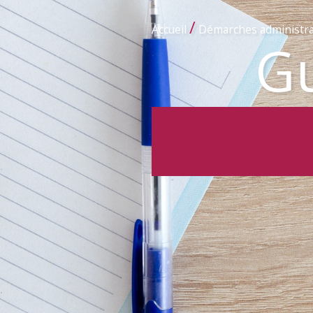
/
Accueil
Démarches administra
Gu