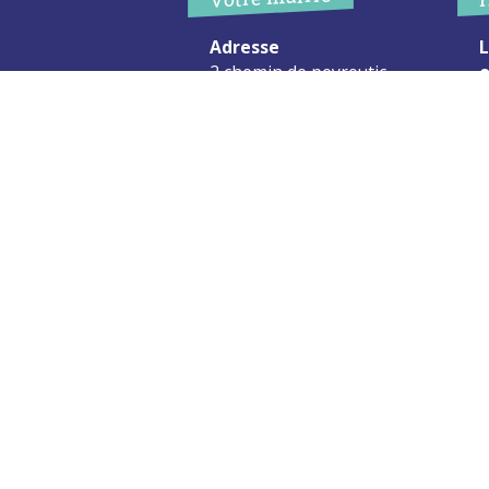
Adresse
L
2 chemin de peyroutic
o
33550 – Le Tourne
L
M
Tel. :
05 56 67 02 61
M
Fax :
05 56 67 09 33
J
S
Contacter la mairie
c
Urgence
Pour toute urgence, un élu à
votre écoute au :
06 47 37 43 11
Mentions Légales
Plan du site
RGPD
Site développé avec <3 par Roxane Samloorie