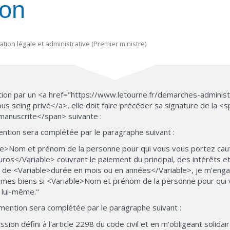
on
mation légale et administrative (Premier ministre)
ion par un <a href="https://www.letourne.fr/demarches-administr
s seing privé</a>, elle doit faire précéder sa signature de la <
anuscrite</span> suivante :
 mention sera complétée par le paragraphe suivant :
le>Nom et prénom de la personne pour qui vous vous portez cautio
</Variable> couvrant le paiement du principal, des intérêts et,
ée de <Variable>durée en mois ou en années</Variable>, je m'eng
es biens si <Variable>Nom et prénom de la personne pour qui 
s lui-même."
 la mention sera complétée par le paragraphe suivant :
sion défini à l'article 2298 du code civil et en m'obligeant soli