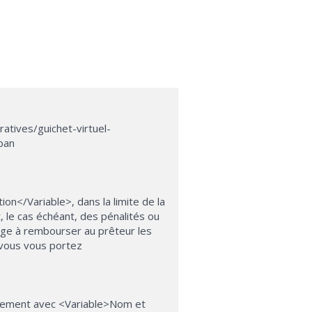
atives/guichet-virtuel-
span
n</Variable>, dans la limite de la
 le cas échéant, des pénalités ou
age à rembourser au prêteur les
vous vous portez
dairement avec <Variable>Nom et