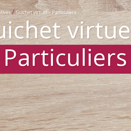
/
tives
Guichet virtuel – Particuliers
ichet virtue
Particuliers