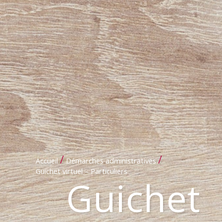
/
/
Accueil
Démarches administratives
Guichet virtuel – Particuliers
Guichet