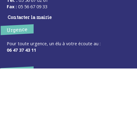
Fax :
05 56 67 09 33
Contacter la mairie
Urgence
Pour toute urgence, un élu à votre écoute au :
06 47 37 43 11
Horaires
L’accueil de la mairie est ouvert au public :
Lundi (8h30-12h)
Mardi (14h-17h30)
Mercredi (8h30-12h)
Jeudi (14h-17h30)
Sur rendez-vous en dehors de ces horaires :
cliquez ici