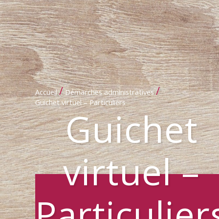
/
/
Accueil
Démarches administratives
Guichet virtuel – Particuliers
Guichet
virtuel –
Particulier