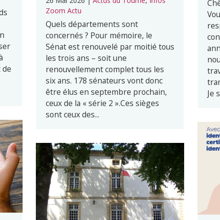
26 Mai 2026
|
Actus du Tourne
,
Infos
Chè
Zoom Actu
ds
Vou
Quels départements sont
res
en
concernés ? Pour mémoire, le
con
ser
Sénat est renouvelé par moitié tous
ann
à
les trois ans – soit une
nou
t de
renouvellement complet tous les
tra
six ans. 178 sénateurs vont donc
tra
être élus en septembre prochain,
Je s
ceux de la « série 2 ».Ces sièges
sont ceux des...