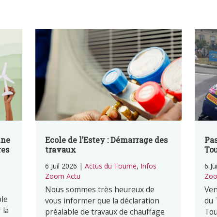
une
Ecole de l’Estey : Démarrage des
Pas
res
travaux
Tou
6 Juil 2026
|
Actus du Tourne
,
Infos
6 Ju
s
Zoom Actu
Zoo
Nous sommes très heureux de
Ven
ble
vous informer que la déclaration
du 
 la
préalable de travaux de chauffage
Tou