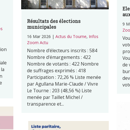
Ele
aux
Résultats des élections
9 M
municipales
os
Zoo
16 Mar 2026
|
Actus du Tourne
,
Infos
Vou
Zoom Actu
vot
ion
Nombre d'électeurs inscrits : 584
pro
Nombre d'émargements : 422
Vou
iale
Nombre de votants : 422 Nombre
de 
 la
de suffrages exprimés : 418
bur
un
Participation : 72,26 % Liste menée
dev
e
par Agullana Marie-Claude / Vivre
vot
Le Tourne : 203 (48,56 %) Liste
menée par Taillet Michel /
transparence et...