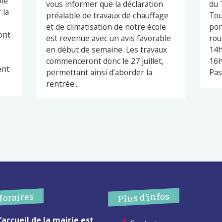
ble
vous informer que la déclaration
du 
 la
préalable de travaux de chauffage
Tou
et de climatisation de notre école
pon
ont
est revenue avec un avis favorable
rou
en début de semaine. Les travaux
14h
commenceront donc le 27 juillet,
16h
ent
permettant ainsi d’aborder la
Pas
rentrée...
Plus d’infos
Horaires
’accueil de la mairie est