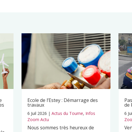
e
Ecole de l’Estey : Démarrage des
Pas
es
travaux
de 
6 Juil 2026
|
Actus du Tourne
,
Infos
6 Ju
s
Zoom Actu
Zoo
Nous sommes très heureux de
Ven