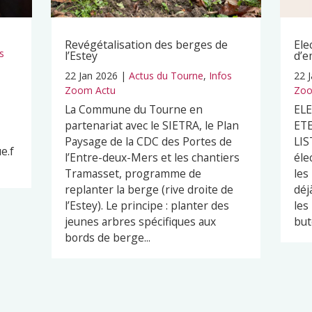
Revégétalisation des berges de
Ele
s
l’Estey
d’e
22 Jan 2026
|
Actus du Tourne
,
Infos
22 
Zoom Actu
Zoo
La Commune du Tourne en
EL
partenariat avec le SIETRA, le Plan
ETE
Paysage de la CDC des Portes de
LIS
e.f
l’Entre-deux-Mers et les chantiers
éle
Tramasset, programme de
les
replanter la berge (rive droite de
déj
l’Estey). Le principe : planter des
les
jeunes arbres spécifiques aux
but
bords de berge...