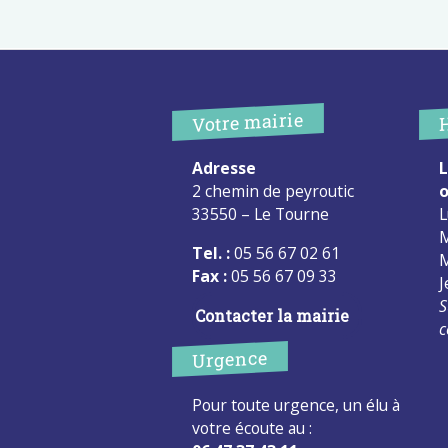
Votre mairie
Adresse
L
2 chemin de peyroutic
o
33550 – Le Tourne
L
M
Tel. :
05 56 67 02 61
M
Fax :
05 56 67 09 33
J
S
Contacter la mairie
c
Urgence
Pour toute urgence, un élu à
votre écoute au :