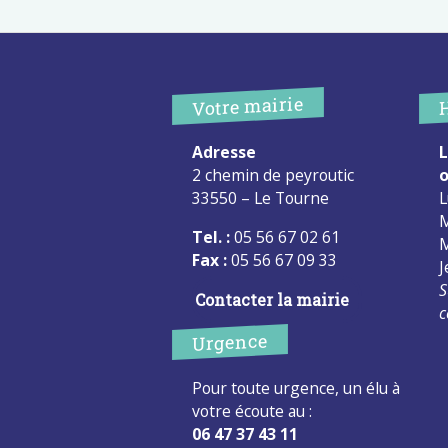
Votre mairie
Adresse
L
2 chemin de peyroutic
o
33550 – Le Tourne
L
M
Tel. :
05 56 67 02 61
M
Fax :
05 56 67 09 33
J
S
Contacter la mairie
c
Urgence
Pour toute urgence, un élu à
votre écoute au :
06 47 37 43 11