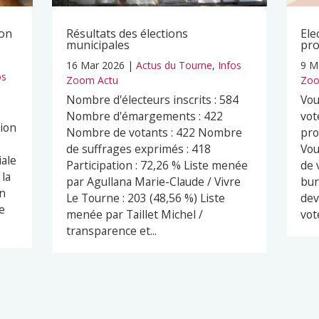
ion
Résultats des élections
Ele
municipales
pro
16 Mar 2026
|
Actus du Tourne
,
Infos
9 M
os
Zoom Actu
Zoo
Nombre d'électeurs inscrits : 584
Vou
Nombre d'émargements : 422
vot
ion
Nombre de votants : 422 Nombre
pro
de suffrages exprimés : 418
Vou
iale
Participation : 72,26 % Liste menée
de 
 la
par Agullana Marie-Claude / Vivre
bur
un
Le Tourne : 203 (48,56 %) Liste
dev
e
menée par Taillet Michel /
vot
transparence et...