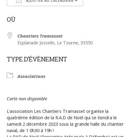
AJOUTER AU CALENDRIER
Télécharger ICS
Calendrier Google
OÙ
Chantiers Tramasset
Esplanade Josselin, Le Tourne, 33550
TYPE D’ÉVÈNEMENT
Associations
Carte non disponible
L’association Les Chantiers Tramasset organise la
quatrième édition de la R.A.D de Noël qui se tiendra le
samedi 2 décembre 2023 sous la grande halle du chantier
naval, de 1 0h30 à 19h !
La RAD de Noël (Rencontre Artisanale à Défendre) est un