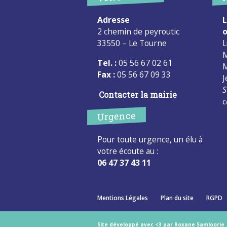
Adresse
L
2 chemin de peyroutic
o
33550 – Le Tourne
L
M
Tel. :
05 56 67 02 61
M
Fax :
05 56 67 09 33
J
S
Contacter la mairie
c
Urgence
Pour toute urgence, un élu à
votre écoute au :
06 47 37 43 11
Mentions Légales
Plan du site
RGPD
Site développé avec <3 par Roxane Samloorie