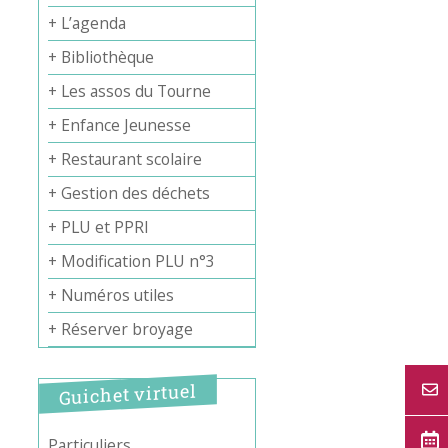
+ L’agenda
+ Bibliothèque
+ Les assos du Tourne
+ Enfance Jeunesse
Office 365
Outlook Live
+ Restaurant scolaire
+ Gestion des déchets
+ PLU et PPRI
+ Modification PLU n°3
+ Numéros utiles
+ Réserver broyage
Guichet virtuel
Particuliers