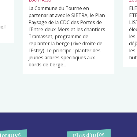
La Commune du Tourne en
EL
partenariat avec le SIETRA, le Plan
ETE
Paysage de la CDC des Portes de
LIS
e.f
l’Entre-deux-Mers et les chantiers
éle
Tramasset, programme de
les
replanter la berge (rive droite de
déj
l’Estey). Le principe : planter des
les
jeunes arbres spécifiques aux
but
bords de berge...
Plus d’infos
Horaires