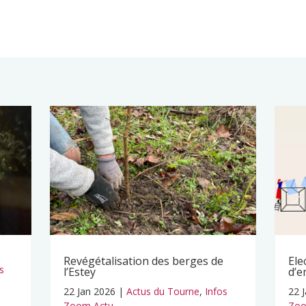
Revégétalisation des berges de
Ele
s
l’Estey
d’e
22 Jan 2026
|
Actus du Tourne
,
Infos
22 
Zoom Actu
Zoo