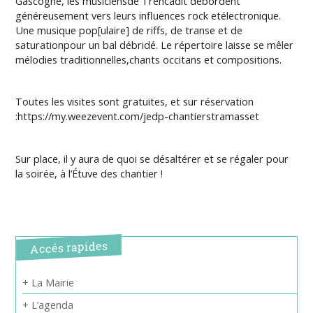
Gascogne, les musiciensde Trencadit débordent
généreusement vers leurs influences rock etélectronique.
Une musique pop[ulaire] de riffs, de transe et de
saturationpour un bal débridé. Le répertoire laisse se mêler
mélodies traditionnelles,chants occitans et compositions.
Toutes les visites sont gratuites, et sur réservation
:https://my.weezevent.com/jedp-chantierstramasset
Sur place, il y aura de quoi se désaltérer et se régaler pour
la soirée, à l’Étuve des chantier !
Accés rapides
+ La Mairie
+ L’agenda