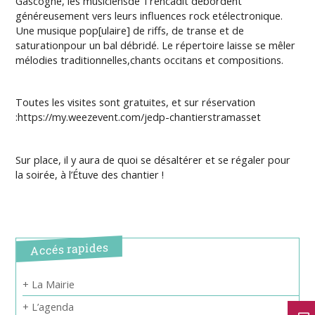
Gascogne, les musiciensde Trencadit débordent
généreusement vers leurs influences rock etélectronique.
Une musique pop[ulaire] de riffs, de transe et de
saturationpour un bal débridé. Le répertoire laisse se mêler
mélodies traditionnelles,chants occitans et compositions.
Toutes les visites sont gratuites, et sur réservation
:https://my.weezevent.com/jedp-chantierstramasset
Sur place, il y aura de quoi se désaltérer et se régaler pour
la soirée, à l’Étuve des chantier !
Accés rapides
+ La Mairie
+ L’agenda