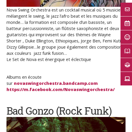
Nova Swing Orchestra est un cocktail musical où 5 musiciens
mélangent le swing, le jazz l’afro beat et les musiques du
monde… la formation est composée d’un bassiste, un
batteur percussionniste, un flûtiste saxophoniste et deux
guitaristes qui improvisent sur des thèmes de Wayne
Shorter , Duke Ellington, Ethiopiques, Jorge Ben, Femi Kuti,
Dizzy Gillepsie…le groupe joue également des compositions
aux couleurs jazz funk fusion…
Le Set de Nova est énergique et éclectique
Albums en écoute
sur
novaswingorchestra.bandcamp.com
https://m.facebook.com/Novaswingorchestra/
Bad Gonzo
(Rock Funk)