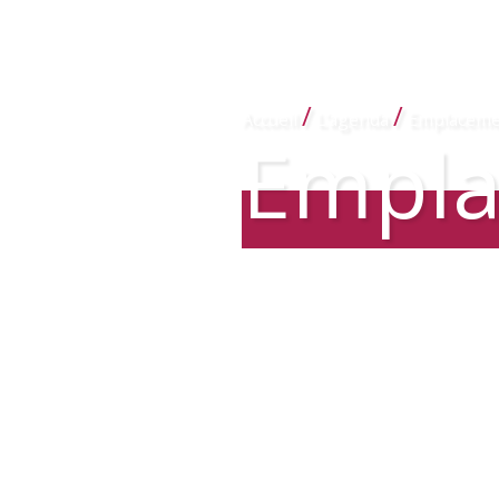
/
/
Accueil
L’agenda
Emplaceme
Empl