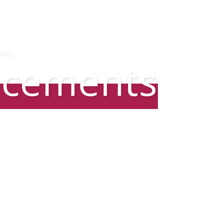
nts
acements