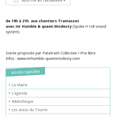
AJOUTER AU CALENDRIER
Télécharger ICS
Calendrier Google
de 19h à 21h
aux chantiers Tramasset
avec mr Humble & queen Modesty
(Spoke n’ roll sound
system)
Soirée proposée par Patatrash Collective / Prix libre
Infos : www.mrhumble-queenmodesty.com
Accés rapides
+ La Mairie
+ L’agenda
+ Bibliothèque
+ Les assos du Tourne