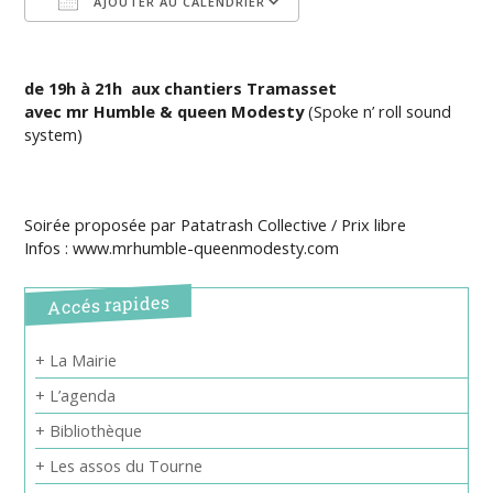
AJOUTER AU CALENDRIER
Télécharger ICS
Calendrier Google
de 19h à 21h
aux chantiers Tramasset
avec mr Humble & queen Modesty
(Spoke n’ roll sound
system)
Soirée proposée par Patatrash Collective / Prix libre
Infos : www.mrhumble-queenmodesty.com
Accés rapides
+ La Mairie
+ L’agenda
+ Bibliothèque
+ Les assos du Tourne