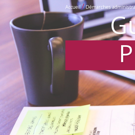
/
Accueil
Démarches administra
Gu
P