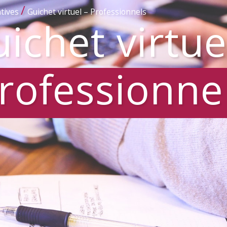
/
tives
Guichet virtuel – Professionnels
ichet virtue
rofessionne