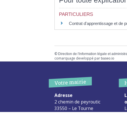
Pour toute explication
PARTICULIERS
Contrat d'apprentissage et de pr
©
Direction de l'information légale et administr
comarquage developpé par
baseo.io
Votre mairie
Adresse
L
2 chemin de peyroutic
o
33550 – Le Tourne
L
M
Tel. :
05 56 67 02 61
M
Fax :
05 56 67 09 33