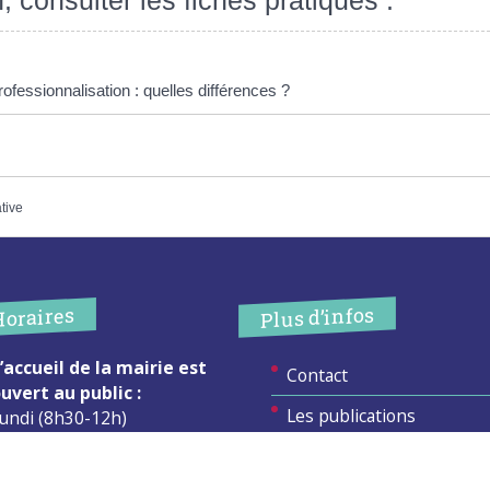
, consulter les fiches pratiques :
ofessionnalisation : quelles différences ?
ative
Plus d’infos
Horaires
’accueil de la mairie est
Contact
uvert au public :
Les publications
undi (8h30-12h)
ardi (14h-17h30)
Espace Presse
ercredi (8h30-12h)