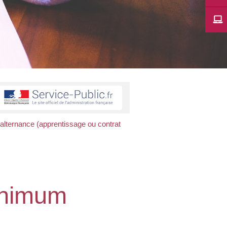
alternance (apprentissage ou contrat
minimum