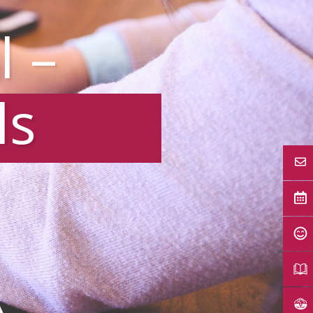
l –
ls