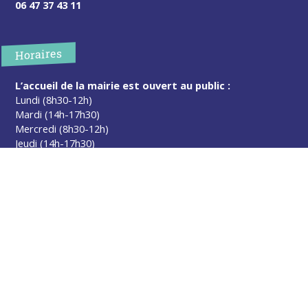
06 47 37 43 11
Horaires
L’accueil de la mairie est ouvert au public :
Lundi (8h30-12h)
Mardi (14h-17h30)
Mercredi (8h30-12h)
Jeudi (14h-17h30)
Sur rendez-vous en dehors de ces horaires :
cliquez ici
Plus d’infos
Contact
Les publications
Espace Presse