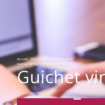
/
/
Accueil
Démarches administratives
Guichet virtuel – Professionnels
Guichet vi
–