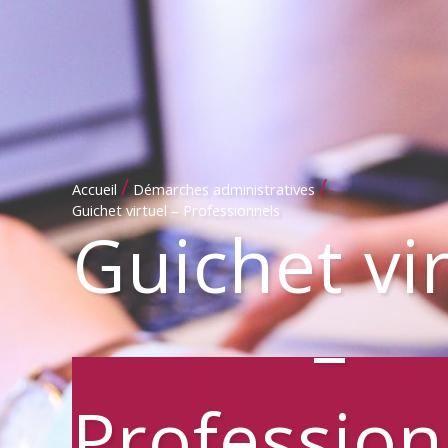
/
/
Accueil
Démarches administratives
Guichet virtuel – Professionnels
Guichet vi
–
Profession