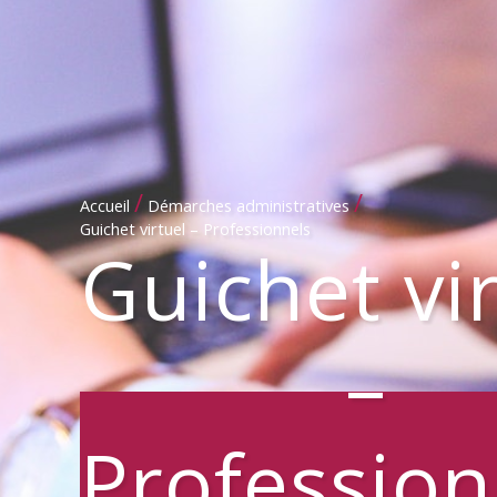
/
/
Accueil
Démarches administratives
Guichet virtuel – Professionnels
Guichet vi
–
Profession