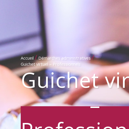
/
/
Accueil
Démarches administratives
Guichet virtuel – Professionnels
Guichet vi
–