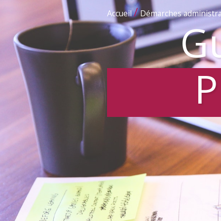
/
Accueil
Démarches administra
Gu
P