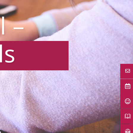
l –
ls