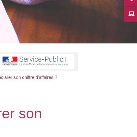
larer son chiffre d'affaires ?
rer son