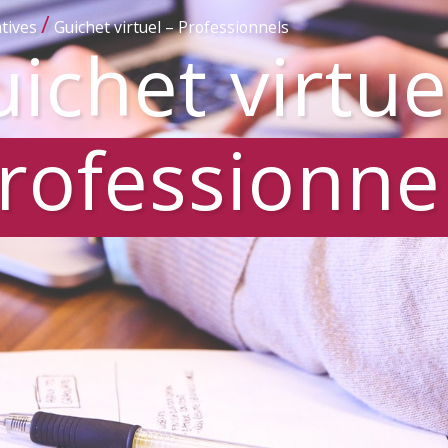
/
tives
Guichet virtuel – Professionnels
ichet virtue
rofessionne