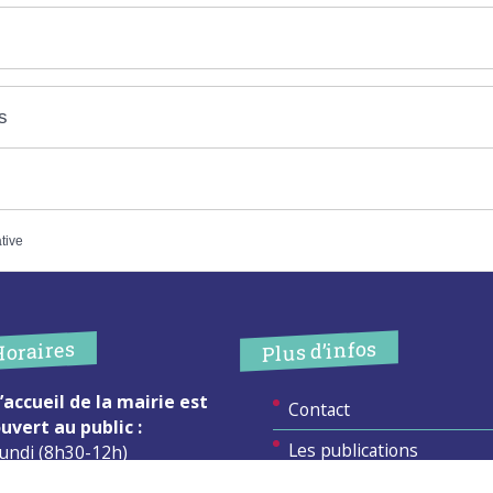
s
ative
Plus d’infos
Horaires
’accueil de la mairie est
Contact
uvert au public :
Les publications
undi (8h30-12h)
ardi (14h-17h30)
Espace Presse