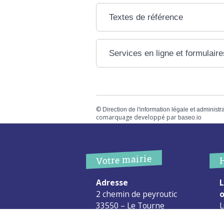
Textes de référence
Services en ligne et formulaire
©
Direction de l'information légale et administr
comarquage developpé par
baseo.io
Votre mairie
Adresse
L
2 chemin de peyroutic
o
33550 – Le Tourne
L
M