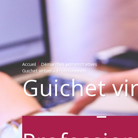
/
/
Accueil
Démarches administratives
Guichet virtuel – Professionnels
Guichet vi
–