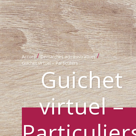
/
/
Accueil
Démarches administratives
Guichet virtuel – Particuliers
Guichet
virtuel –
Particulier