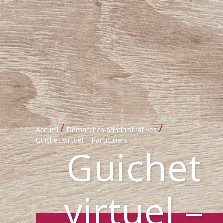
/
/
Accueil
Démarches administratives
Guichet virtuel – Particuliers
Guichet
virtuel –