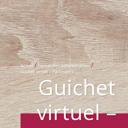
/
/
Accueil
Démarches administratives
Guichet virtuel – Particuliers
Guichet
virtuel –