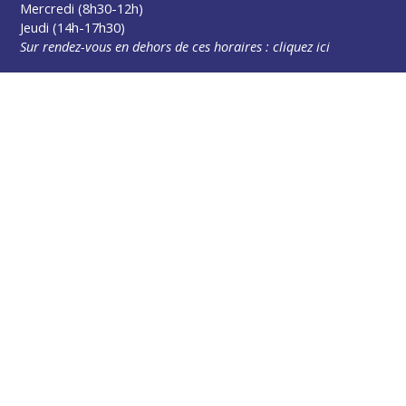
Mercredi (8h30-12h)
Jeudi (14h-17h30)
Sur rendez-vous en dehors de ces horaires :
cliquez ici
Plus d’infos
Contact
Les publications
Espace Presse
Réserver créneau Broyage branche
Espace élus