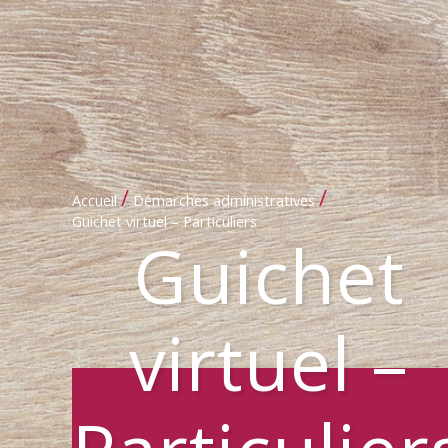
/
/
Accueil
Démarches administratives
Guichet virtuel – Particuliers
Guichet
virtuel –