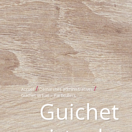
/
/
Accueil
Démarches administratives
Guichet virtuel – Particuliers
Guichet