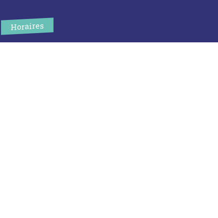
Horaires
L’accueil de la mairie est ouvert au public :
Lundi (8h30-12h)
Mardi (14h-17h30)
Mercredi (8h30-12h)
Jeudi (14h-17h30)
Sur rendez-vous en dehors de ces horaires :
cliquez ici
Plus d’infos
Contact
Les publications
Espace Presse
Réserver créneau Broyage branche