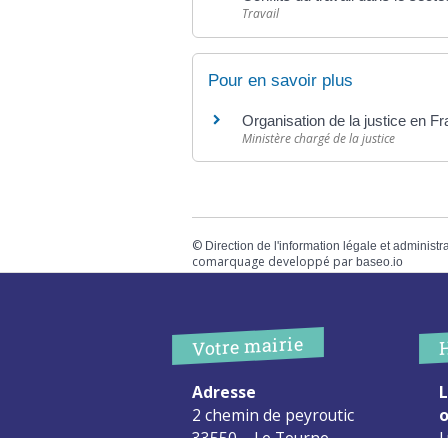
Travail
Pour en savoir plus
Organisation de la justice en F
Ministère chargé de la justice
©
Direction de l'information légale et administr
comarquage developpé par
baseo.io
Votre mairie
Adresse
L
2 chemin de peyroutic
o
33550 – Le Tourne
L