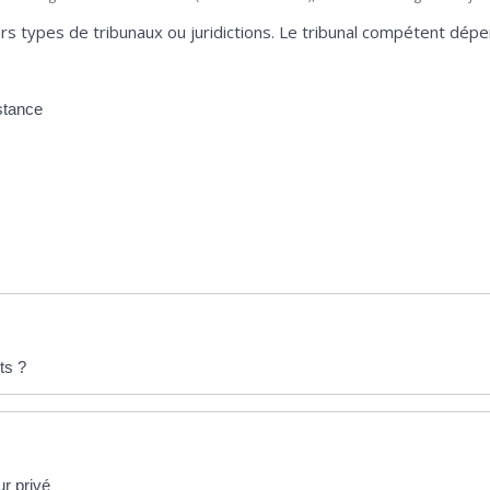
urs types de tribunaux ou juridictions. Le tribunal compétent dép
nstance
ts ?
ur privé