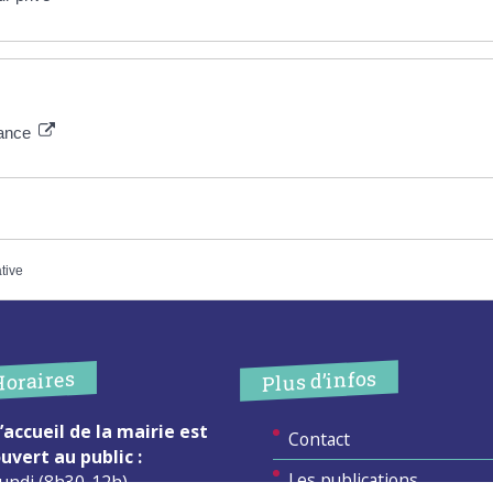
rance
ative
Plus d’infos
Horaires
’accueil de la mairie est
Contact
uvert au public :
Les publications
undi (8h30-12h)