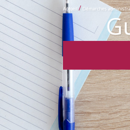
/
Accueil
Démarches administra
Gu