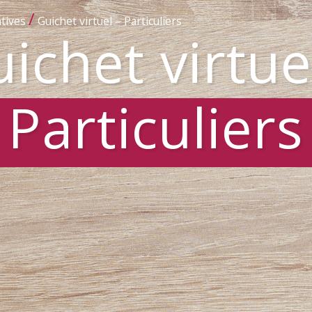
/
tives
Guichet virtuel – Particuliers
ichet virtue
Particuliers