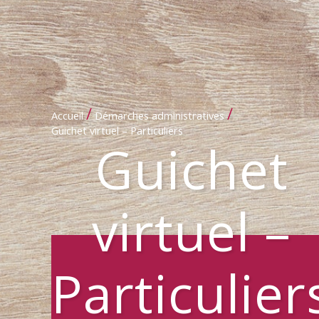
/
/
Accueil
Démarches administratives
Guichet virtuel – Particuliers
Guichet
virtuel –
Particulier