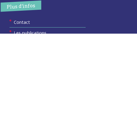
Plus d’infos
Contact
Les publications
Espace Presse
Réserver créneau Broyage branche
Espace élus