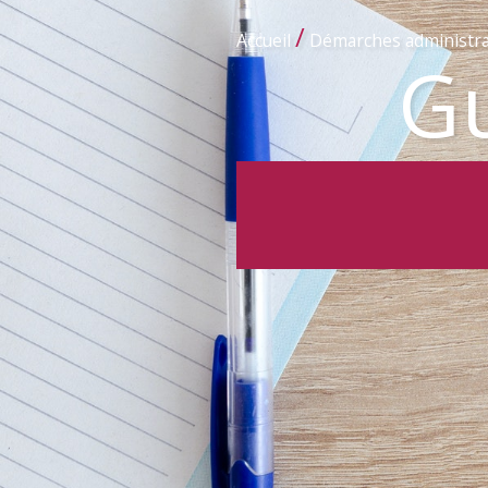
/
Accueil
Démarches administra
Gu