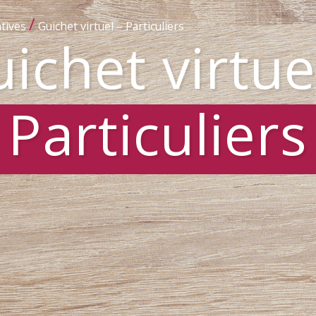
/
tives
Guichet virtuel – Particuliers
ichet virtue
Particuliers