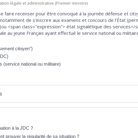
mation légale et administrative (Premier ministre)
e faire recenser pour être convoqué à la journée défense et citoyen
 notamment de s'inscrire aux examens et concours de l'État (permis
 (ou <span class="expression"> état signalétique des services</s
ale au jeune Français ayant effectué le service national ou militair
sement citoyen")
JDC)
 (service national ou militaire)
s
pation à la JDC ?
 prouver la régularité de sa situation ?