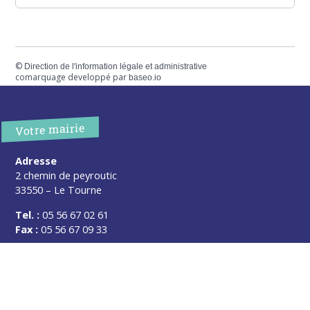
©
Direction de l'information légale et administrative
comarquage developpé par
baseo.io
Votre mairie
Adresse
2 chemin de peyroutic
33550 – Le Tourne
Tel. :
05 56 67 02 61
Fax :
05 56 67 09 33
Contacter la mairie
Urgence