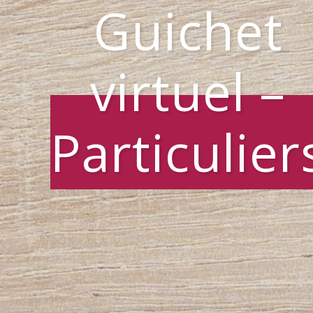
Guichet
virtuel –
Particulier