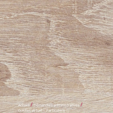
/
/
Accueil
Démarches administratives
Guichet virtuel – Particuliers