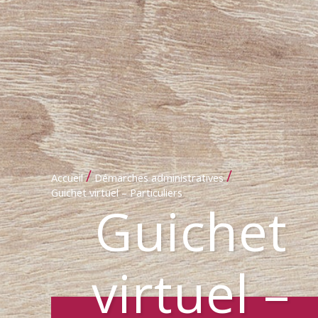
/
/
Accueil
Démarches administratives
Guichet virtuel – Particuliers
Guichet
virtuel –