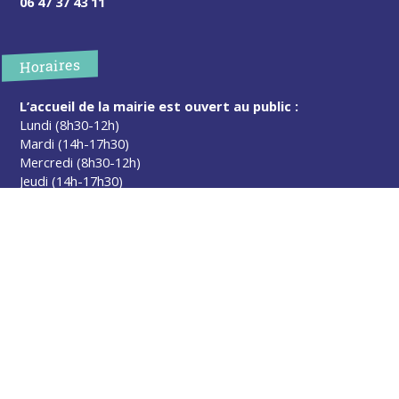
06 47 37 43 11
Horaires
L’accueil de la mairie est ouvert au public :
Lundi (8h30-12h)
Mardi (14h-17h30)
Mercredi (8h30-12h)
Jeudi (14h-17h30)
Sur rendez-vous en dehors de ces horaires :
cliquez ici
Plus d’infos
Contact
Les publications
Espace Presse