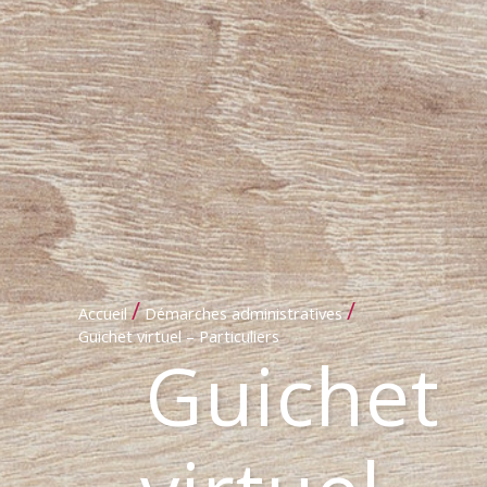
/
/
Accueil
Démarches administratives
Guichet virtuel – Particuliers
Guichet