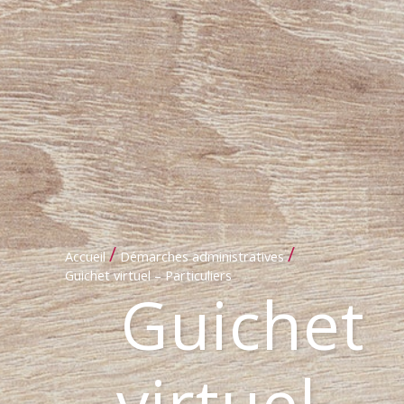
/
/
Accueil
Démarches administratives
Guichet virtuel – Particuliers
Guichet
virtuel –