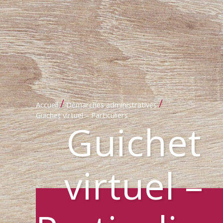
/
/
Accueil
Démarches administratives
Guichet virtuel – Particuliers
Guichet
virtuel –