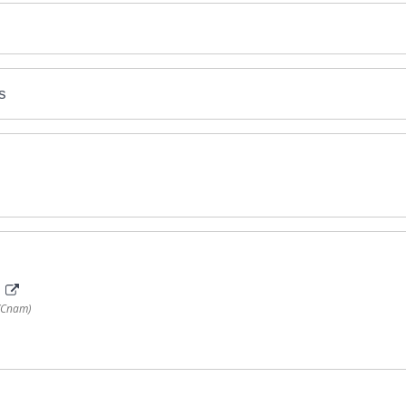
s
e
 (Cnam)