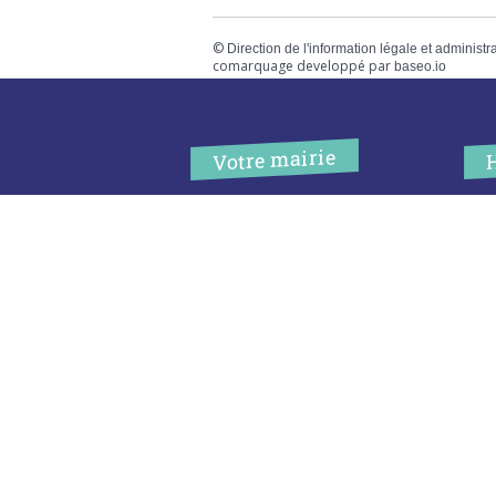
©
Direction de l'information légale et administr
comarquage developpé par
baseo.io
Votre mairie
Adresse
L
2 chemin de peyroutic
o
33550 – Le Tourne
L
M
Tel. :
05 56 67 02 61
M
Fax :
05 56 67 09 33
J
S
Contacter la mairie
c
Urgence
Pour toute urgence, un élu à