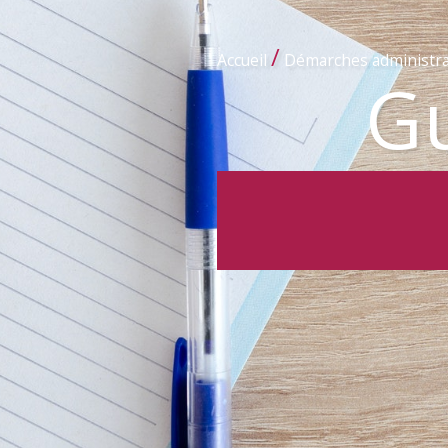
/
Accueil
Démarches administra
Gu