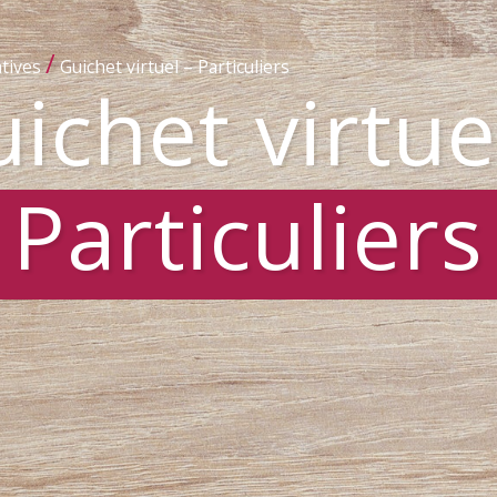
/
tives
Guichet virtuel – Particuliers
ichet virtue
Particuliers