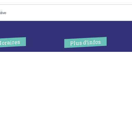
ative
Plus d’infos
Horaires
’accueil de la mairie est
Contact
uvert au public :
Les publications
undi (8h30-12h)
ardi (14h-17h30)
Espace Presse
ercredi (8h30-12h)
eudi (14h-17h30)
Réserver créneau
ur rendez-vous en dehors de
Broyage branche
es horaires :
cliquez ici
Espace élus