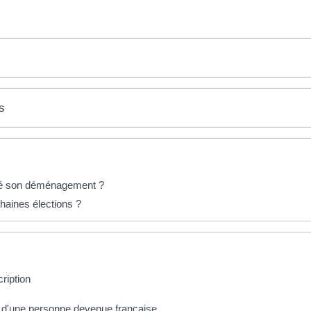
s
alé son déménagement ?
haines élections ?
cription
ale d'une personne devenue française