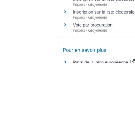
Papiers - Citoyenneté
Inscription sur la liste élector
Papiers - Citoyenneté
Vote par procuration
Papiers - Citoyenneté
Pour en savoir plus
Pays de l'Union européenne
Commission européenne
Conseil des ministres du 27 mai
Premier ministre
©
Direction de l'information légale et administr
comarquage developpé par
baseo.io