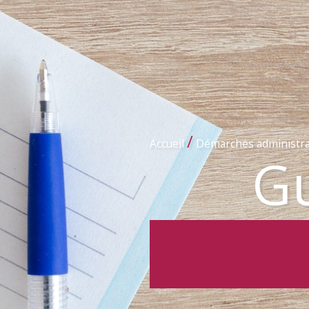
/
Accueil
Démarches administra
Gu