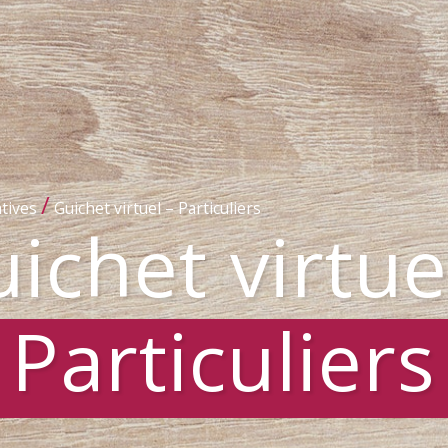
/
tives
Guichet virtuel – Particuliers
ichet virtue
Particuliers