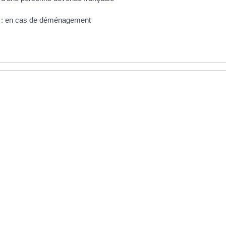
ale : en cas de déménagement
 2020 : élections municipales, consulaires et sénatoriales
ative