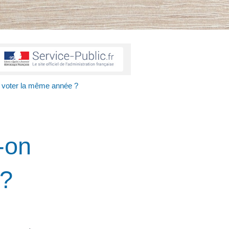
et voter la même année ?
-on
 ?