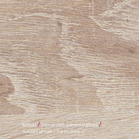
/
/
Accueil
Démarches administratives
Guichet virtuel – Particuliers