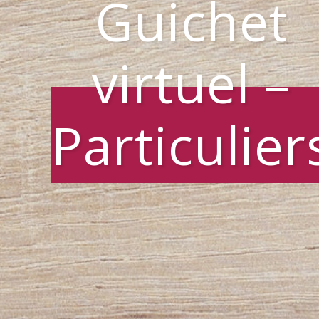
Guichet
virtuel –
Particulier