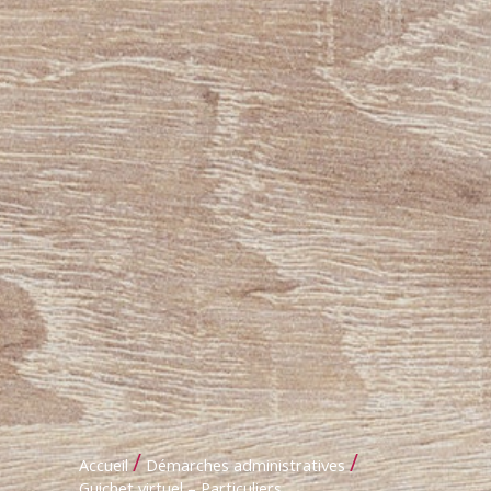
/
/
Accueil
Démarches administratives
Guichet virtuel – Particuliers