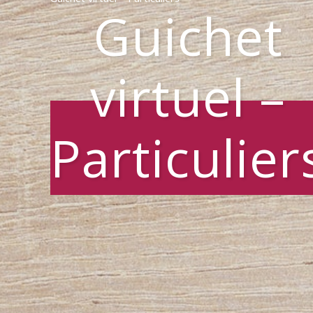
Guichet
virtuel –
Particulier