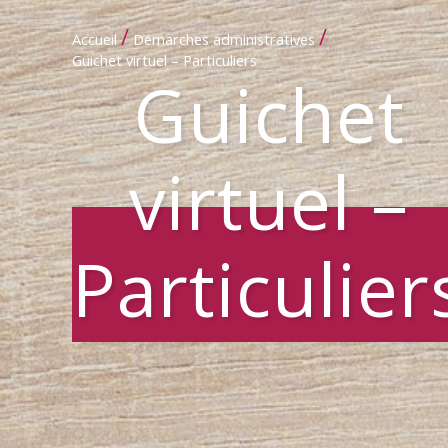
/
/
Accueil
Démarches administratives
Guichet virtuel – Particuliers
Guichet
virtuel –
Particulier